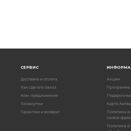
СЕРВИС
ИНФОРМА
Доставка и оплата
Акции
Как сделать заказ
Программа 
Ком. предложение
Подарочный
Госзакупки
Карта Халва
Гарантии и возврат
Политика в
cookie-фай
Политика в