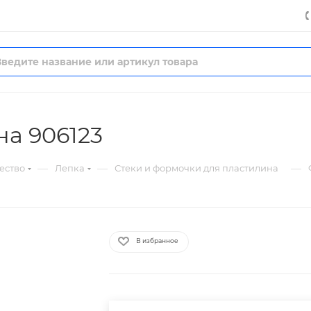
а 906123
—
—
—
ество
Лепка
Стеки и формочки для пластилина
В избранное