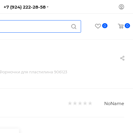
+7 (924) 222-28-58
0
0
Формочки для пластилина 906123
NoName