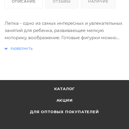
ОПИСАНИЕ
ОТЗЫВЫ
НАЛИЧИЕ
Лепка - одно из самых интересных и увлекательных
занятий для ребенка, развивающее мелкую
моторику, воображение. Готовые фигурки можно
оставить на воздухе для полного засыхания - теперь
с ними можно играть!
Количество в упаковке: 5 цветов по 80 грамм.
Яркие цвета.
Возраст: с 3 лет.
КАТАЛОГ
АКЦИИ
ДЛЯ ОПТОВЫХ ПОКУПАТЕЛЕЙ