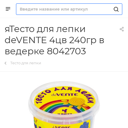
яТесто для лепки
deVENTE 4цв 240гр в
ведерке 8042703
Тесто для лепки