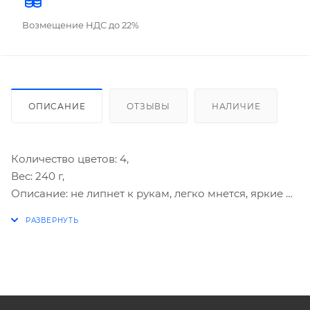
Возмещение НДС до 22%
ОПИСАНИЕ
ОТЗЫВЫ
НАЛИЧИЕ
Количество цветов: 4,
Вес: 240 г,
Описание: не липнет к рукам, легко мнется, яркие и
насыщенные цвета.
Упаковка: пластиковое ведерко.