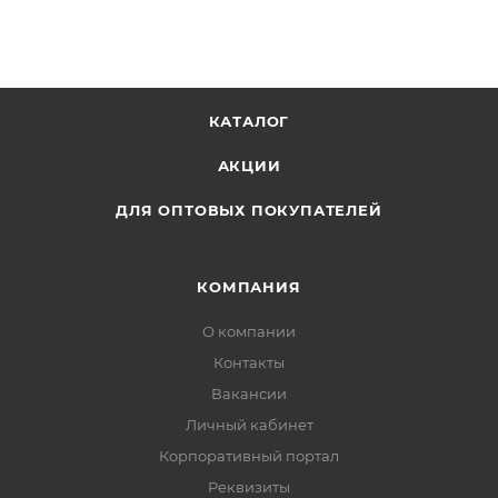
мелкую моторику, знакомит с формами и цветами.
Ваш ребенок сможет слепить из цветного теста
любые фигурки и украсить их.
КАТАЛОГ
Состав набора:
АКЦИИ
тесто-пластилин в баночках - 4 шт по 140 гр.
ДЛЯ ОПТОВЫХ ПОКУПАТЕЛЕЙ
КОМПАНИЯ
О компании
Контакты
Вакансии
Личный кабинет
Корпоративный портал
Реквизиты