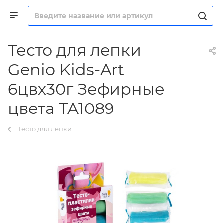
Тесто для лепки
Genio Kids-Art
6цвх30г Зефирные
цвета TA1089
Тесто для лепки