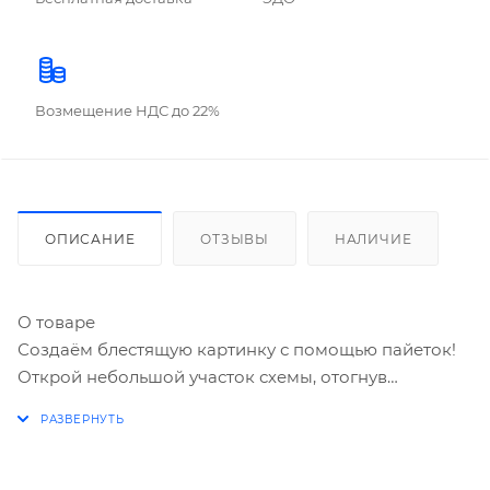
Возмещение НДС до 22%
ОПИСАНИЕ
ОТЗЫВЫ
НАЛИЧИЕ
О товаре
Создаём блестящую картинку с помощью пайеток!
Открой небольшой участок схемы, отогнув
защитный слой. Прикрепляй пайетки на клеевые
точки согласно схеме.
Отделяй защитный слой небольшими участками,