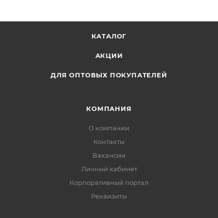
чтобы не подсох клеевой слой.
БОНУС: раскраска
КАТАЛОГ
АКЦИИ
Комплектация
основа с клеевым слоем
ДЛЯ ОПТОВЫХ ПОКУПАТЕЛЕЙ
пайетки
КОМПАНИЯ
О компании
Контакты
Вакансии
Личный кабинет
Корпоративный портал
Реквизиты