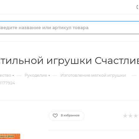
стильной игрушки Счастли
—
—
—
ество
Рукоделие
Изготовление мягкой игрушки
1177924
В избранное