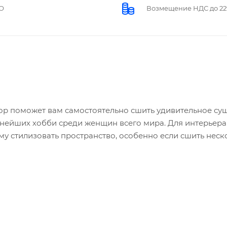
О
Возмещение НДС до 2
ор поможет вам самостоятельно сшить удивительное сущ
ьнейших хобби среди женщин всего мира. Для интерьера
у стилизовать пространство, особенно если сшить неск
тельным и запоминающимся подарком, в котором хранитс
ной сзади упаковки, и у вас обязательно всё получится
вкладываете частичку души в изделие. Можно сказать, ч
рдцем». Кроме того, готовые выкройки позволяют вам с