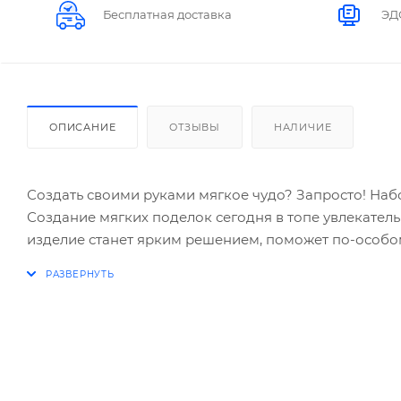
Бесплатная доставка
ЭД
ОПИСАНИЕ
ОТЗЫВЫ
НАЛИЧИЕ
Создать своими руками мягкое чудо? Запросто! Наб
Создание мягких поделок сегодня в топе увлекател
изделие станет ярким решением, поможет по-особом
игрушек. Для друзей и родственников будет трога
энергетика.
Придерживайтесь подробной инструкции, расположен
Наслаждайтесь процессом шитья, ведь вы буквально 
игрушка, выполненная своими руками, обладает «се
много подобных игрушек, но уже из других тканей.