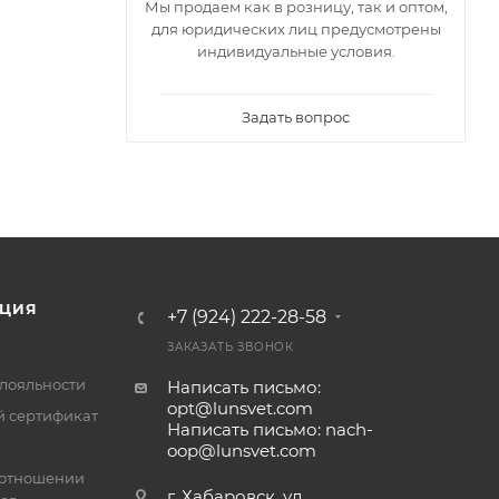
Мы продаем как в розницу, так и оптом,
для юридических лиц предусмотрены
индивидуальные условия.
Задать вопрос
ЦИЯ
+7 (924) 222-28-58
ЗАКАЗАТЬ ЗВОНОК
лояльности
Написать письмо:
opt@lunsvet.com
 сертификат
Написать письмо: nach-
oop@lunsvet.com
 отношении
г. Хабаровск, ул.