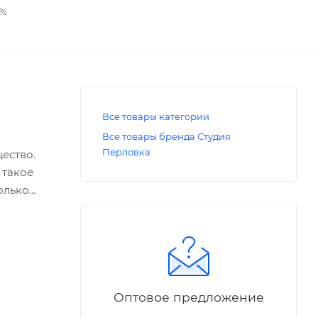
2%
Все товары категории
Все товары бренда Студия
Перловка
ество.
 такое
олько
я ваша
.
то мягкая
оздавать
Оптовое предложение