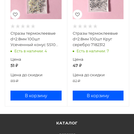
Стразы термоклеевые
Стразы термоклеевые
d=2.8мм 100шт
d=2.8мм 100шт Круг
Усеченный конус SS10
серебро 7182312
голография 9136677
Есть в наличии
: 4
Есть в наличии
: 7
Цена
Цена
51
₽
47
₽
Цена до скидки
Цена до скидки
89
₽
82
₽
В корзину
В корзину
КАТАЛОГ