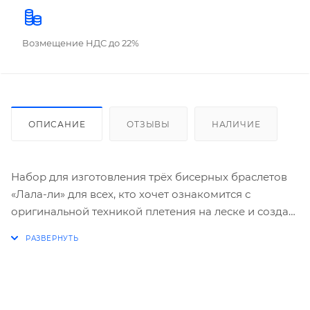
Возмещение НДС до 22%
ОПИСАНИЕ
ОТЗЫВЫ
НАЛИЧИЕ
Набор для изготовления трёх бисерных браслетов
«Лала-ли» для всех, кто хочет ознакомится с
оригинальной техникой плетения на леске и создать
свои неповторимые украшения: подвески можно
расположить в разной последовательности, а
браслеты можно комбинировать: сочетая с разной
одеждой, создавать новый образ.
Дети от 10 лет приобретут уникальные навыки для