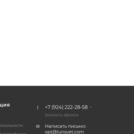
ЦИЯ
+7 (924) 222-28-58
ЗАКАЗАТЬ ЗВОНОК
лояльности
Написать письмо:
opt@lunsvet.com
 сертификат