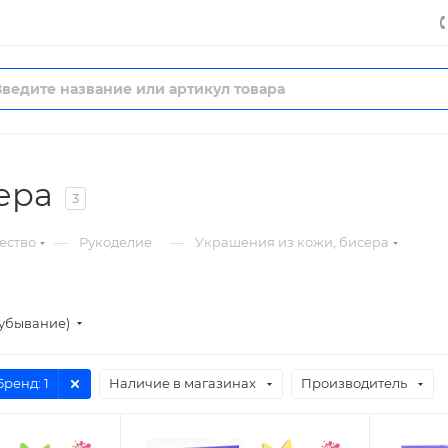
ера
3
—
—
ество
Рукоделие
Украшения из кожи, бисера
(убывание)
Бренд
: 1
Наличие в магазинах
Производитель