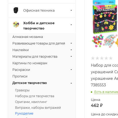
Офисная техника
Хобби и детское
творчество
Алмазная мозаика
Развивающие товары для детей
Наклейки
Материалы для творчества
Картины по номерам
Набор для со
Раскраски
украшений С
Прописи
украшение А
Детское творчество
7385553
Гравюры
Есть в наличи
Наборы для творчества
Цена
Оригами, квиллинг
462
₽
Витражи, наборы витражей
Рукоделие
Цена до скидк