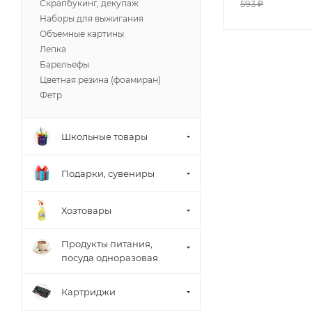
Скрапбукинг, декупаж
593
₽
Наборы для выжигания
Объемные картины
Лепка
Барельефы
Цветная резина (фоамиран)
Фетр
Школьные товары
Подарки, сувениры
Хозтовары
Продукты питания,
посуда одноразовая
Картриджи