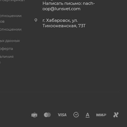
Написать письмо: nach-
oop@lunsvet.com
 отношении
г. Хабаровск, ул.
лов
Тихоокеанская, 73Т
 отношении
ых данных
оферта
аличия
й