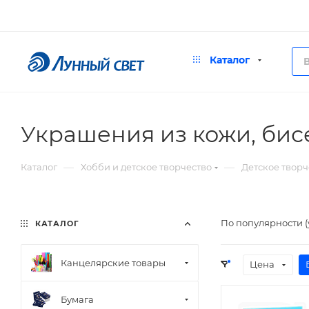
Каталог
Украшения из кожи, бис
—
—
Каталог
Хобби и детское творчество
Детское творч
По популярности 
КАТАЛОГ
Канцелярские товары
Цена
Бумага