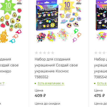
здания
Набор для создания
Набор 
оздай свое
украшений Создай свое
украше
вокадо
украшение Космос
украше
7385552
738554
и
: 7
Есть в наличии
: 4
Есть в
Цена
Цена
409
₽
475
₽
и
Цена до скидки
Цена до