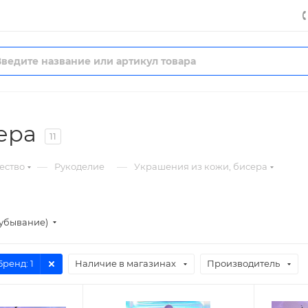
ера
11
—
—
ество
Рукоделие
Украшения из кожи, бисера
(убывание)
Бренд
: 1
Наличие в магазинах
Производитель