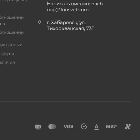
Написать письмо: nach-
oop@lunsvet.com
 отношении
г. Хабаровск, ул.
лов
Тихоокеанская, 73Т
 отношении
ых данных
оферта
аличия
й