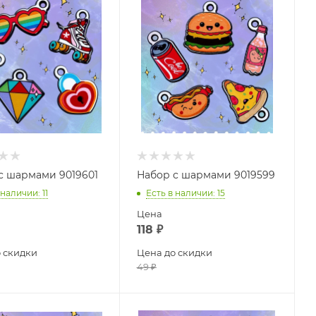
с шармами 9019601
Набор с шармами 9019599
 наличии
: 11
Есть в наличии
: 15
Цена
118
₽
 скидки
Цена до скидки
49
₽