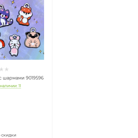
с шармами 9019596
 наличии
: 11
 скидки