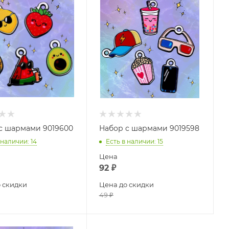
с шармами 9019600
Набор с шармами 9019598
 наличии
: 14
Есть в наличии
: 15
Цена
92
₽
 скидки
Цена до скидки
49
₽