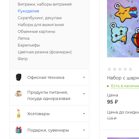
Витражи, наборы витражей
Рукоделие
Скрапбукинг, декупаж
Наборы для выжигания
Объемные картины
Лепка
Барельефы
Цветная резина (фоамиран)
Фетр
Офисная техника
Набор с шарм
Есть в наличи
Продукты питания,
Цена
посуда одноразовая
95
₽
Цена до скидк
Хозтовары
128
₽
Подарки, сувениры