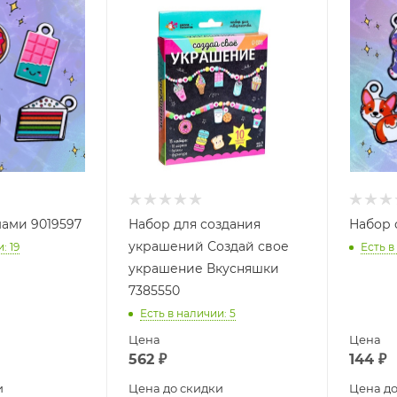
ами 9019597
Набор для создания
Набор 
украшений Создай свое
и
: 19
Есть в
украшение Вкусняшки
7385550
Есть в наличии
: 5
Цена
Цена
562
₽
144
₽
и
Цена до скидки
Цена до