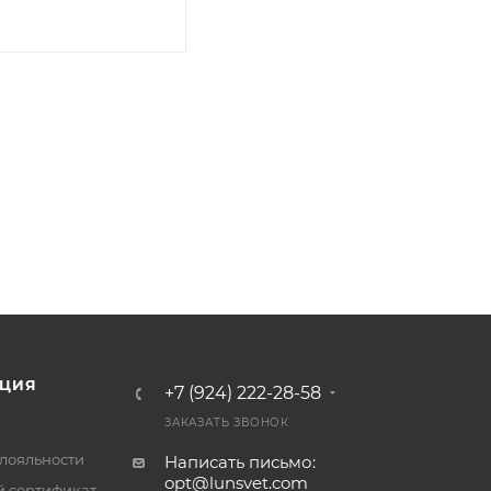
ЦИЯ
+7 (924) 222-28-58
ЗАКАЗАТЬ ЗВОНОК
лояльности
Написать письмо:
opt@lunsvet.com
 сертификат