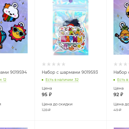
ами 9019594
Набор с шармами 9019593
Набор 
и
: 12
Есть в наличии
: 32
Есть в
Цена
Цена
95
₽
92
₽
и
Цена до скидки
Цена до
128
₽
49
₽