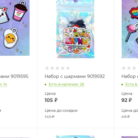
ами 9019595
Набор с шармами 9019592
Набор 
и
: 14
Есть в наличии
: 26
Есть в
Цена
Цена
105
₽
92
₽
и
Цена до скидки
Цена до
145
₽
49
₽