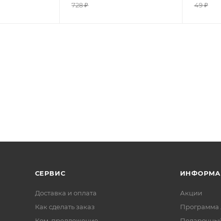
728
₽
49
₽
СЕРВИС
ИНФОРМА
Доставка и оплата
Акции
Как сделать заказ
Программа 
Ком. предложение
Подарочный