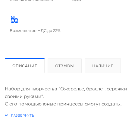
Возмещение НДС до 22%
ОПИСАНИЕ
ОТЗЫВЫ
НАЛИЧИЕ
Набор для творчества "Ожерелье, браслет, сережки
своими руками".
С его помощью юные принцессы смогут создать
набор бижутерии в своем собственном дизайне.
В этом наборе Вы найдете бусины различных форм
и размеров. В упаковку добавлены: проволока,
которая станет основой для будущих украшений, и