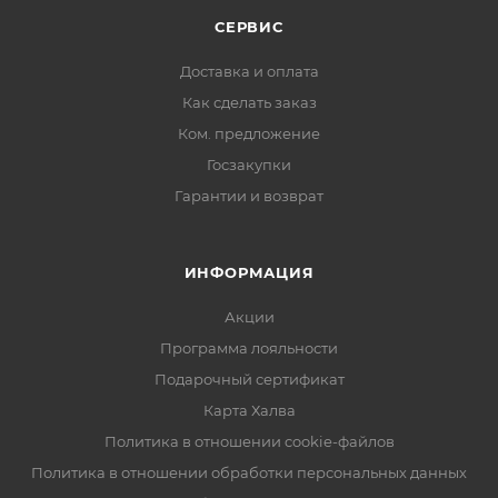
использования. После снятия татуировки промойте
СЕРВИС
кожу водой и нанесите тонкий слой увлажняющего
Доставка и оплата
крема.
Как сделать заказ
Ком. предложение
Набор рекомендован для детей от 6 лет.
Госзакупки
Гарантии и возврат
ИНФОРМАЦИЯ
Акции
Программа лояльности
Подарочный сертификат
Карта Халва
Политика в отношении cookie-файлов
Политика в отношении обработки персональных данных