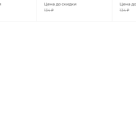
и
Цена до скидки
Цена до
134
₽
134
₽