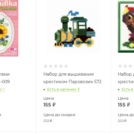
тами
Набор для вышивания
Набор 
-009
крестиком Паровозик 572
крести
и
: 1
Есть в наличии
: 3
Есть в
Цена
Цена
155
₽
155
₽
и
Цена до скидки
Цена до
212
₽
212
₽