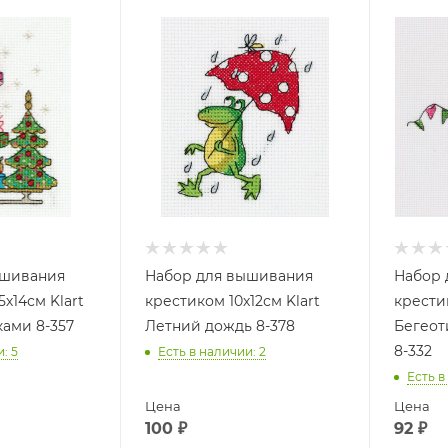
ышивания
Набор для вышивания
Набор 
5х14см Klart
крестиком 10х12см Klart
крестик
ками 8-357
Летний дождь 8-378
Бегеот
8-332
и
: 5
Есть в наличии
: 2
Есть в
Цена
Цена
100
₽
92
₽