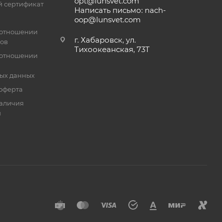
opt@lunsvet.com
 сертификат
Написать письмо: nach-
oop@lunsvet.com
 отношении
г. Хабаровск, ул.
лов
Тихоокеанская, 73Т
 отношении
ых данных
оферта
аличия
й