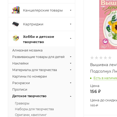
Канцелярские товары
Картриджи
Хобби и детское
творчество
Алмазная мозаика
Развивающие товары для детей
Наклейки
Вышивка лен
Материалы для творчества
Подсолнух Лн
Картины по номерам
Есть в наличи
Раскраски
Цена
Прописи
156
₽
Детское творчество
Цена до скидк
Гравюры
185
₽
Наборы для творчества
Оригами, квиллинг