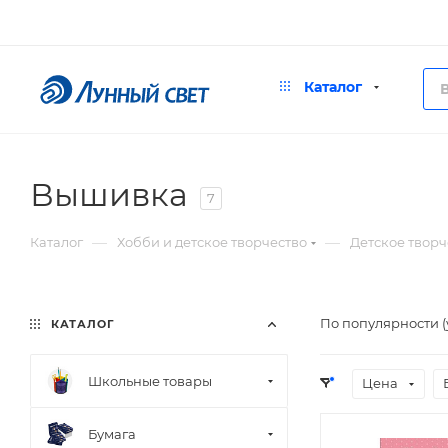
Каталог
Вышивка
7
—
—
Каталог
Хобби и детское творчество
Детское творч
По популярности 
КАТАЛОГ
Школьные товары
Цена
Бумага