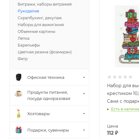
Витражи, наборы витражей
Рукоделие
Скрапбукинг, декупаж
Наборы для выжигания
Объемные картины
Лепка
Барельефы
Цветная резина (фоамиран)
Фетр
Офисная техника
Набор для в
Продукты питания,
крестиком 10,
посуда одноразовая
Сани с подар
Есть в наличи
Хозтовары
Цена
Подарки, сувениры
112
₽