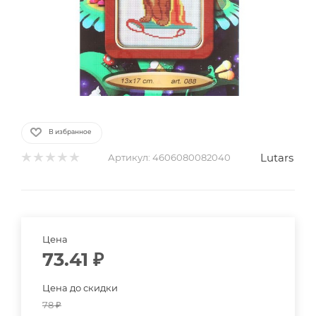
В избранное
Lutars
Артикул:
4606080082040
Цена
73.41
₽
Цена до скидки
78
₽