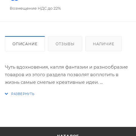
Возмещение НДС до 22%
ОПИСАНИЕ
ОТЗЫВЫ
НАЛИЧИЕ
Чуть вдохновения, капля фантазии и разнообразие
товаров из этого раздела позволят воплотить в
жизнь самые смелые креативные идеи.
Набор для вышивания "Спать пора" отлично
подойдёт для гармоничного развития творческих
способностей и организации увлекательного
совместного досуга. Создавайте,
экспериментируйте и украшайте дом
оригинальными вещами, сделанными своими