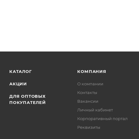
это кропотливый труд. Набор содержит все необход
множество приятных минут.Этой вышивкой можно дек
КАТАЛОГ
КОМПАНИЯ
АКЦИИ
О компании
Контакты
ДЛЯ ОПТОВЫХ
Вакансии
ПОКУПАТЕЛЕЙ
Личный кабинет
Корпоративный портал
Реквизиты