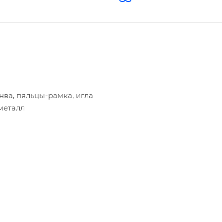
нва, пяльцы-рамка, игла
 металл
 "Русский стиль" станет прекрасным подарком юным
звитию мелкой моторики рук, внимания, усидчивости,
ребенка к письму. Оформив готовую работу по своему вк
арить. Вышивка требует усидчивости, внимания и терпен