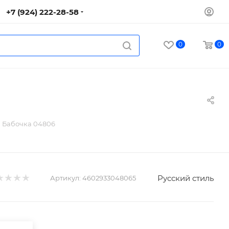
+7 (924) 222-28-58
0
0
 Бабочка 04806
Русский стиль
Артикул:
4602933048065