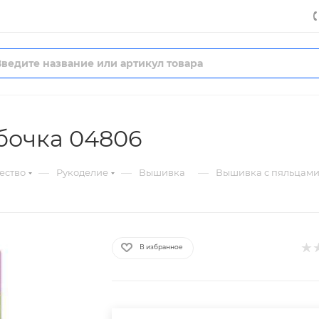
бочка 04806
—
—
—
ество
Рукоделие
Вышивка
Вышивка с пяльцами
В избранное