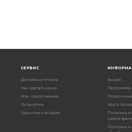
имое для создания оригинальной открытки. Он подарит
орировать прихватку, салфетку, полотенце.
СЕРВИС
ИНФОРМА
Доставка и оплата
Акции
Как сделать заказ
Программа 
Ком. предложение
Подарочный
Госзакупки
Карта Халва
Гарантии и возврат
Политика в
cookie-фай
Политика в