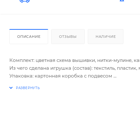
ОПИСАНИЕ
ОТЗЫВЫ
НАЛИЧИЕ
Комплект: цветная схема вышивки, нитки-мулине, ка
Из чего сделана игрушка (состав): текстиль, пластик,
Упаковка: картонная коробка с подвесом
Размер упаковки: 22,5*19*3 см
Размер готовой работы: 15*15 см
Возраст: 6+
Страна обладатель бренда: Россия
Набор "Бабочка" для вышивки крестиком от бренда
рукодельницам. Занятия вышивкой способствуют ра
аккуратности и терпения, помогут подготовить руку 
ребенок может повесить ее в своей комнате или под