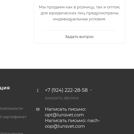
Мы продаем как в розницу, так и оптом,
для юридических лиц предусмотрены
индивидуальные условия.
Задать вопрос
ЦИЯ
+7 (924) 222-28-58
ЗАКАЗАТЬ ЗВОНОК
лояльности
Написать письмо:
opt@lunsvet.com
 сертификат
Написать письмо: nach-
oop@lunsvet.com
 отношении