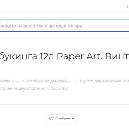
укинга 12л Раper Art. Ви
—
—
ество
Скрапбукинг, декупаж
Бумага для декупажа, с
астроение двухсторонняя НБС12402
В избранное