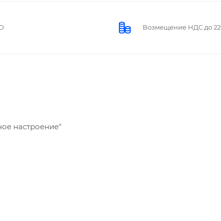
О
Возмещение НДС до 2
ное настроение"