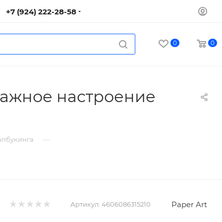
+7 (924) 222-28-58
0
0
нтажное настроение
—
капбукинга
Paper Art
Артикул:
4606086315210