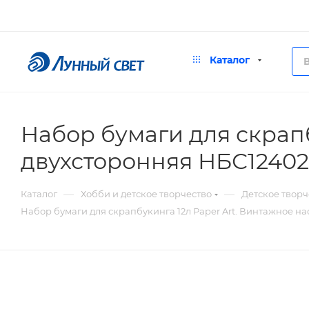
Каталог
Набор бумаги для скрапб
двухсторонняя НБС12402
—
—
Каталог
Хобби и детское творчество
Детское творч
Набор бумаги для скрапбукинга 12л Раper Art. Винтажное н