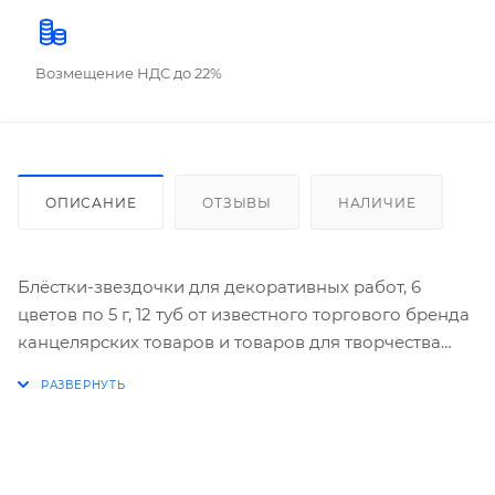
Возмещение НДС до 22%
ОПИСАНИЕ
ОТЗЫВЫ
НАЛИЧИЕ
Блёстки-звездочки для декоративных работ, 6
цветов по 5 г, 12 туб от известного торгового бренда
канцелярских товаров и товаров для творчества
TUKZAR. Блески могут быть использованы для
оформления и декорирования поделок,
аппликаций, картин или поздравительных открыток.
Набор блесток от TUKZAR отличается яркими и
стойкими цветами, хорошим качеством и