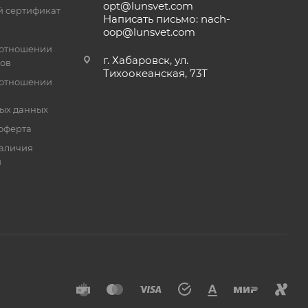
opt@lunsvet.com
 сертификат
Написать письмо: nach-
oop@lunsvet.com
 отношении
г. Хабаровск, ул.
лов
Тихоокеанская, 73Т
 отношении
ых данных
оферта
аличия
й