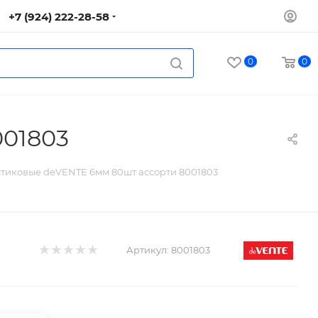
+7 (924) 222-28-58
0
0
001803
тиковые deVENTE 6мм 80шт ассорти 8001803
Артикул:
8001803