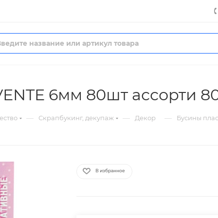
ENTE 6мм 80шт ассорти 8
—
—
—
ество
Скрапбукинг, декупаж
Декор
Бусины плас
В избранное