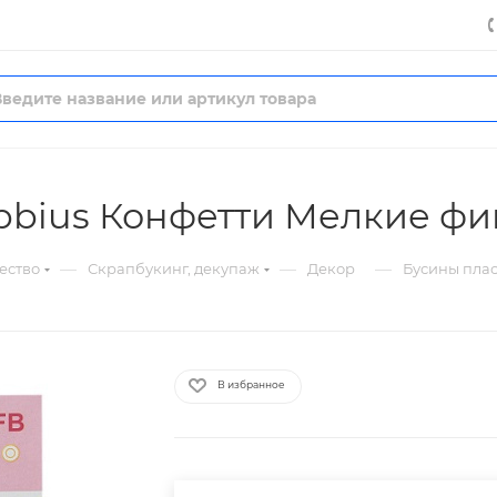
bbius Конфетти Мелкие ф
—
—
—
ество
Скрапбукинг, декупаж
Декор
Бусины пла
В избранное