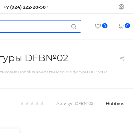
+7 (924) 222-28-58
0
0
игуры DFB№02
стиковые Hobbius Конфетти Мелкие фигуры DFB№02
Hobbius
Артикул:
DFB№02