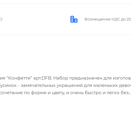
О
Возмещение НДС до 2
ия "Конфетти" арт.DFB. Набор предназначен для изгото
бусинок - замечательных украшений для маленьких дево
очетание по форме и цвету, и очень быстро и легко без
ий. Способствует развитию внимания, мышления, цветов