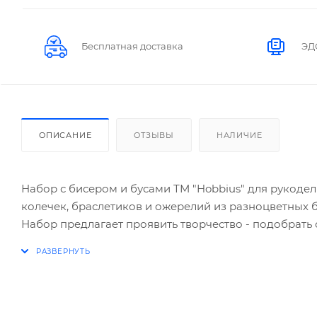
Бесплатная доставка
ЭД
ОПИСАНИЕ
ОТЗЫВЫ
НАЛИЧИЕ
Набор с бисером и бусами ТМ "Hobbius" для рукодел
колечек, браслетиков и ожерелий из разноцветных 
Набор предлагает проявить творчество - подобрать с
использования иглы создать себе комплект украшен
зрительного восприятия, координации движений.