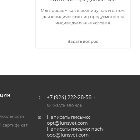
Мы продаем как в розницу, так и оптом,
для юридических лиц предусмотрены
индивидуальные условия.
Задать вопрос
ЦИЯ
+7 (924) 222-28-58
ЗАКАЗАТЬ ЗВОНОК
лояльности
Написать письмо:
opt@lunsvet.com
 сертификат
Написать письмо: nach-
oop@lunsvet.com