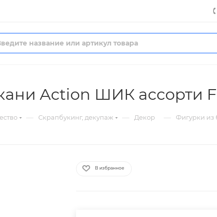
кани Action ШИК ассорти 
—
—
—
ество
Скрапбукинг, декупаж
Декор
Фигурки из 
В избранное