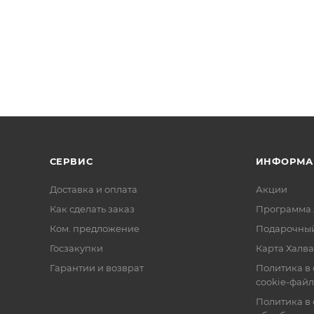
СЕРВИС
ИНФОРМА
Доставка и оплата
Акции
Как сделать заказ
Программа 
Ком. предложение
Подарочный
Госзакупки
Карта Халва
Гарантии и возврат
Политика в
cookie-фай
Политика в