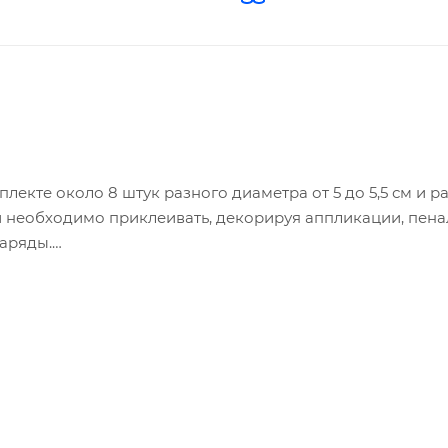
лекте около 8 штук разного диаметра от 5 до 5,5 см и р
ки необходимо приклеивать, декорируя аппликации, пена
наряды.