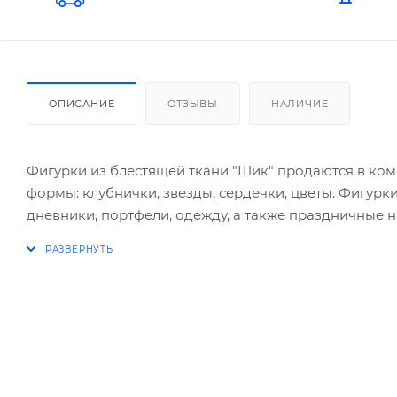
ОПИСАНИЕ
ОТЗЫВЫ
НАЛИЧИЕ
Фигурки из блестящей ткани "Шик" продаются в комп
формы: клубнички, звезды, сердечки, цветы. Фигур
дневники, портфели, одежду, а также праздничные 
Цвет ассорти
Размер фигурок от 5 до 5,5 см.
Возраст для детей старше 5 лет
Спецэффект фигурок блестящий, мягконабивные
Форма фигурок клубнички, звезды, сердечки, цветы