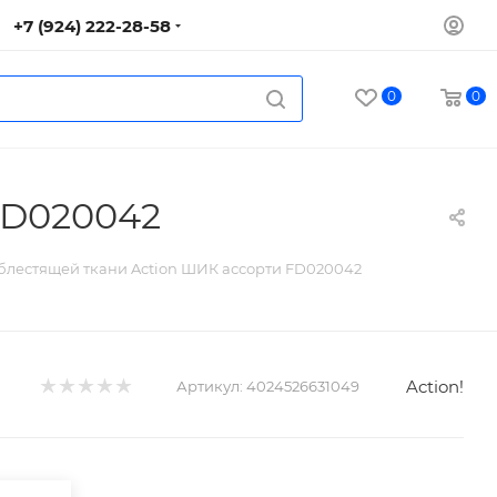
+7 (924) 222-28-58
0
0
FD020042
блестящей ткани Action ШИК ассорти FD020042
Action!
Артикул:
4024526631049