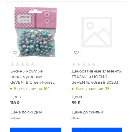
Бусины круглые
Декоративные элементы
перламутровые
ГЛАЗКИ и НОСИК
deVENTE Green Forest
deVENTE 40мм 8130203
100шт мятно-розовый
Есть в наличии
: 164
Есть в наличии
: 38
8001208
Цена
Цена
118
₽
59
₽
Цена до скидки
Цена до скидки
168
₽
88
₽