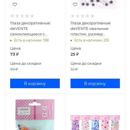
Глаза декоративные
Глаза декоративные
deVENTE
deVENTE овальные
самоклеящиеся с
пластик, размер
ресничками пластик
15x10мм, 20шт
Есть в наличии
: 198
Есть в наличии
: 213
размер 20 мм, 20 шт
8001860/1806
Цена
Цена
8001135
73
₽
25
₽
Цена до скидки
Цена до скидки
99
₽
32
₽
В корзину
В корзину