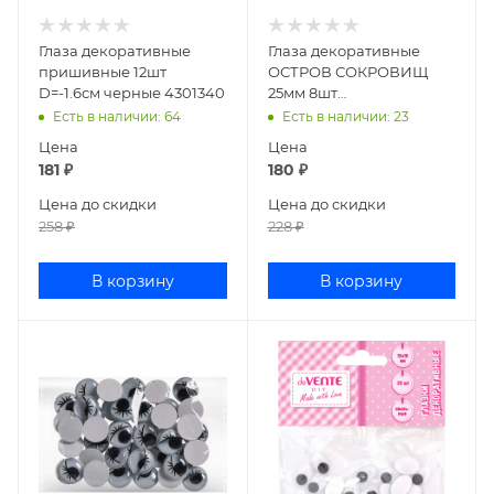
Глаза декоративные
Глаза декоративные
пришивные 12шт
ОСТРОВ СОКРОВИЩ
D=-1.6см черные 4301340
25мм 8шт
самоклеящиеся цветные
Есть в наличии
: 64
Есть в наличии
: 23
661307
Цена
Цена
181
₽
180
₽
Цена до скидки
Цена до скидки
258
₽
228
₽
В корзину
В корзину