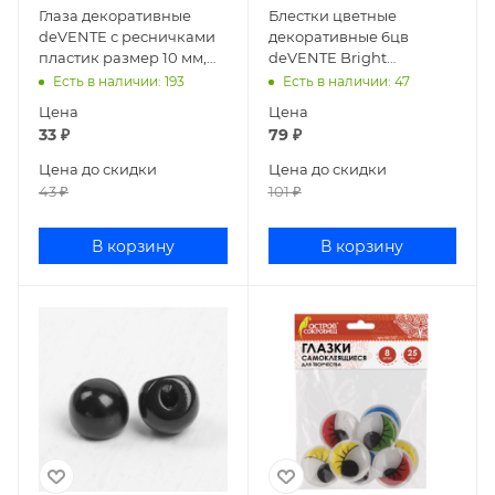
Глаза декоративные
Блестки цветные
deVENTE с ресничками
декоративные 6цв
пластик размер 10 мм,
deVENTE Bright
20 шт 8001804
фигурные ассорти
Есть в наличии
: 193
Есть в наличии
: 47
8003010
Цена
Цена
33
₽
79
₽
Цена до скидки
Цена до скидки
43
₽
101
₽
В корзину
В корзину