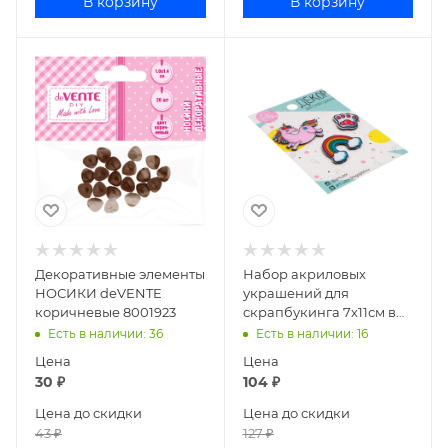
В корзину
В корзину
Декоративные элементы
Набор акриловых
НОСИКИ deVENTE
украшений для
коричневые 8001923
скрапбукинга 7х11см в
ассортименте
Есть в наличии
: 36
Есть в наличии
: 16
Цена
Цена
30
₽
104
₽
Цена до скидки
Цена до скидки
43
₽
127
₽