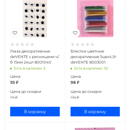
Глаза декоративные
Блестки цветные
deVENTE с ресницами ч/
декоративные 5цвх4,5г
б 15мм 24шт 8001040
deVENTE 8003001
Есть в наличии
: 3
Есть в наличии
: 112
Цена
Цена
55
₽
98
₽
Цена до скидки
Цена до скидки
75
₽
135
₽
В корзину
В корзину