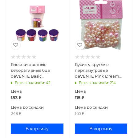
Блестки цветные
Бусины круглые
декоративные 6цв
перламутровые
deVENTE Basic
deVENTE Pink Dream
диспенсер с дозатором
100шт французкая
Есть в наличии
: 42
Есть в наличии
: 214
60г 8003000
сирень 8001206
Цена
Цена
183
₽
115
₽
Цена до скидки
Цена до скидки
249
₽
165
₽
В корзину
В корзину