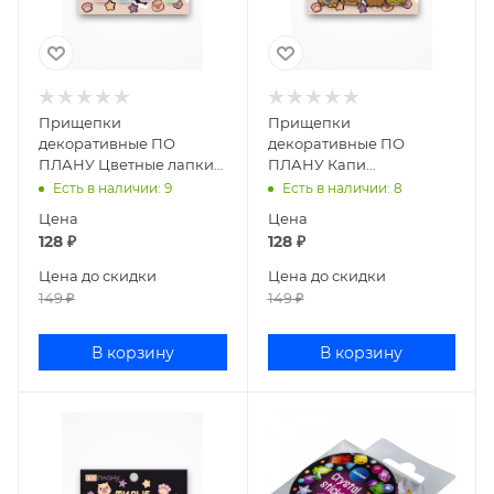
Прищепки
Прищепки
декоративные ПО
декоративные ПО
ПЛАНУ Цветные лапки
ПЛАНУ Капи
микс 169P-004
коричневые 169P-003
Есть в наличии
: 9
Есть в наличии
: 8
Цена
Цена
128
₽
128
₽
Цена до скидки
Цена до скидки
149
₽
149
₽
В корзину
В корзину