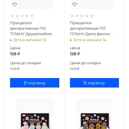
Прищепки
Прищепки
декоративные ПО
декоративные ПО
ПЛАНУ Дружелюбие
ПЛАНУ Дино фанни
микс 169P-008
микс 169P-007
Есть в наличии
: 13
Есть в наличии
: 14
Цена
Цена
128
₽
128
₽
Цена до скидки
Цена до скидки
149
₽
149
₽
В корзину
В корзину