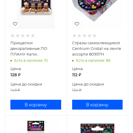
Прищепки
Стразы самоклеящиеся
декоративные ПО
Centrum Cristal на ленте
ПЛАНУ Капи
ассорти 80957Н
коричневые 169P-002
Есть в наличии
: 10
Есть в наличии
: 86
Цена
Цена
128
₽
112
₽
Цена до скидки
Цена до скидки
149
₽
134
₽
В корзину
В корзину