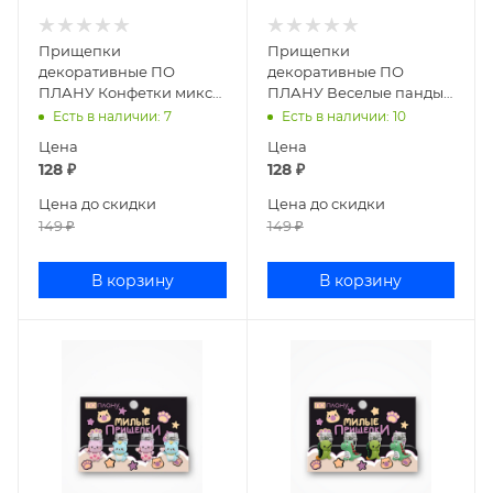
Прищепки
Прищепки
декоративные ПО
декоративные ПО
ПЛАНУ Конфетки микс
ПЛАНУ Веселые панды
169P-011
микс 169P-010
Есть в наличии
: 7
Есть в наличии
: 10
Цена
Цена
128
₽
128
₽
Цена до скидки
Цена до скидки
149
₽
149
₽
В корзину
В корзину