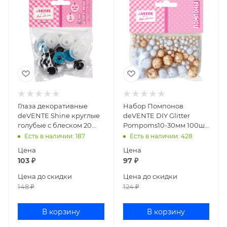
Глаза декоративные
Набор Помпонов
deVENTE Shine круглые
deVENTE DIY Glitter
голубые с блеском 20
Pompoms10-30мм 100шт
мм, 6 шт 8001336
блестящие 8000501
Есть в наличии
: 187
Есть в наличии
: 428
Цена
Цена
103
₽
97
₽
Цена до скидки
Цена до скидки
148
₽
124
₽
В корзину
В корзину