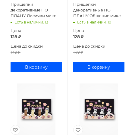
Прищепки
Прищепки
декоративные ПО
декоративные ПО
ПЛАНУ Лисички микс
ПЛАНУ Общение микс
169P-013
169P-012
Есть в наличии
: 13
Есть в наличии
: 10
Цена
Цена
128
₽
128
₽
Цена до скидки
Цена до скидки
149
₽
149
₽
В корзину
В корзину