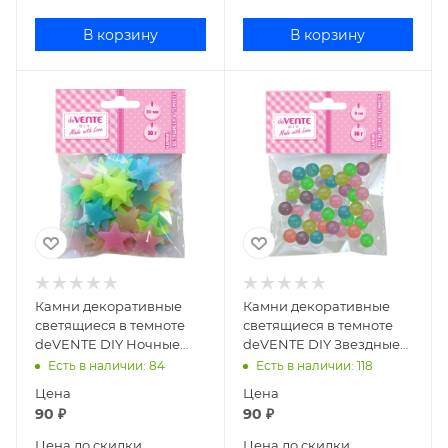
В корзину
В корзину
Камни декоративные
Камни декоративные
светящиеся в темноте
светящиеся в темноте
deVENTE DIY Ночные
deVENTE DIY Звездные
звезды 8001574
шарики 8001573
Есть в наличии
: 84
Есть в наличии
: 118
Цена
Цена
90
₽
90
₽
Цена до скидки
Цена до скидки