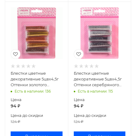
Блестки цветные
Блестки цветные
декоративные 5цвх4,5г
декоративные 5цвх4,5г
Оттенки золотого
Оттенки серебряного
deVENTE 8003002
deVENTE 8003006
Есть в наличии
: 136
Есть в наличии
: 115
Цена
Цена
94
₽
94
₽
Цена до скидки
Цена до скидки
124
₽
124
₽