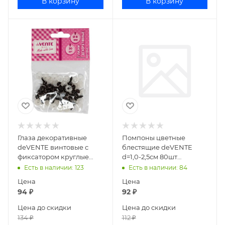
В корзину
В корзину
Глаза декоративные
Помпоны цветные
deVENTE винтовые с
блестящие deVENTE
фиксатором круглые
d=1,0-2,5см 80шт
пластик коричневые 10
пастельные цвета
Есть в наличии
: 123
Есть в наличии
: 84
мм, 30 шт 8001323
8000551
Цена
Цена
94
₽
92
₽
Цена до скидки
Цена до скидки
134
₽
112
₽