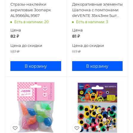
Стразы-наклейки
Декоративные элементы
акриловые Зоопарк
Шапочка с помпонами
AL9566/AL9567
deVENTE 35x43мм 5шт
8130200
Есть в наличии
: 20
Есть в наличии
: 3
Цена
Цена
82
₽
81
₽
Цена до скидки
Цена до скидки
137
₽
117
₽
В корзину
В корзину