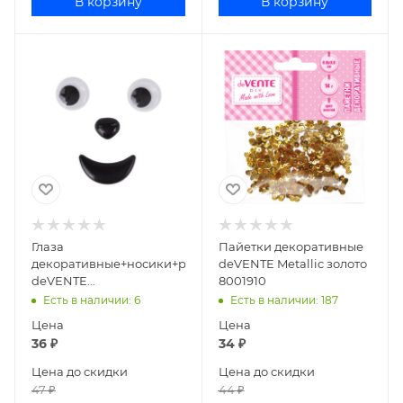
В корзину
В корзину
Глаза
Пайетки декоративные
декоративные+носики+ротики
deVENTE Metallic золото
deVENTE
8001910
самоклеящиеся 8001300
Есть в наличии
: 6
Есть в наличии
: 187
Цена
Цена
36
₽
34
₽
Цена до скидки
Цена до скидки
47
₽
44
₽