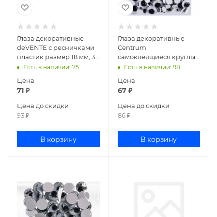
Глаза декоративные
Глаза декоративные
deVENTE с ресничками
Centrum
пластик размер 18 мм, 30
самоклеящиеся круглые
шт 8001313
пластик 5,8,10,15 мм, 100
Есть в наличии
: 75
Есть в наличии
: 98
шт 81168
Цена
Цена
71
₽
67
₽
Цена до скидки
Цена до скидки
93
₽
86
₽
В корзину
В корзину