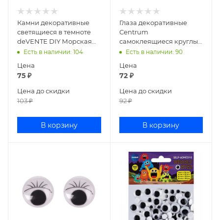
Камни декоративные
Глаза декоративные
светящиеся в темноте
Centrum
deVENTE DIY Морская
самоклеящиеся круглые
коллекция 14шт 8001572
пластик 5,8,10,15 мм, 100
Есть в наличии
: 104
Есть в наличии
: 90
шт цветные 81170
Цена
Цена
75
₽
72
₽
Цена до скидки
Цена до скидки
103
₽
92
₽
В корзину
В корзину