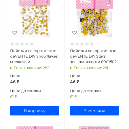
Пайетки декоративные
Пайетки декоративные
deVENTE DIY Snowflakes
deVENTE DIY Stars
снежинки
звезды ассорти 8001502
золото+серебро 8001501
Есть в наличии
: 282
Есть в наличии
: 261
Цена
Цена
46
₽
46
₽
Цена до скидки
Цена до скидки
61
₽
61
₽
В корзину
В корзину