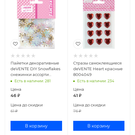
Пайетки декоративные
Стразы самоклеящиеся
deVENTE DIY Snowflakes
deVENTE Heart красные
снежинки ассорти
8004049
8001503
Есть в наличии
: 281
Есть в наличии
: 234
Цена
Цена
46
₽
41
₽
Цена до скидки
Цена до скидки
61
₽
76
₽
В корзину
В корзину