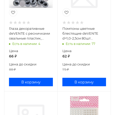
Глаза декоративные
Помпоны цветные
deVENTE с ресничками
блестящие deVENTE
овальные пластик,
d=1,0-2,5см 80шт
размер 20x15мм, 20шт
малиновые цвета
Есть в наличии
: 4
Есть в наличии
: 77
8001140
8000552
Цена
Цена
66
₽
62
₽
Цена до скидки
Цена до скидки
88
₽
75
₽
В корзину
В корзину