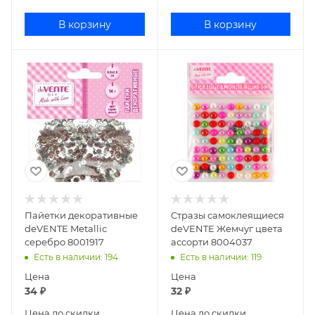
В корзину
В корзину
Пайетки декоративные
Стразы самоклеящиеся
deVENTE Metallic
deVENTE Жемчуг цвета
серебро 8001917
ассорти 8004037
Есть в наличии
: 194
Есть в наличии
: 119
Цена
Цена
34
₽
32
₽
Цена до скидки
Цена до скидки