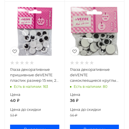
Глаза декоративные
Глаза декоративные
пришивные deVENTE
deVENTE
пластик размер 15 мм, 20
самоклеящиеся круглые
шт 8001304
пластик 6-18 мм, 36 шт
Есть в наличии
: 163
Есть в наличии
: 80
8001306
Цена
Цена
40
₽
36
₽
Цена до скидки
Цена до скидки
53
₽
56
₽