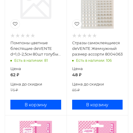
Помпоны цветные
Стразы самоклеящиеся
блестящие deVENTE
deVENTE Жемчужный
d=1,0-2,5см 80шт голубые
размер ассорти 8004063
цвета 8000553
Есть в наличии
: 81
Есть в наличии
: 106
Цена
Цена
62
₽
48
₽
Цена до скидки
Цена до скидки
75
₽
85
₽
В корзину
В корзину