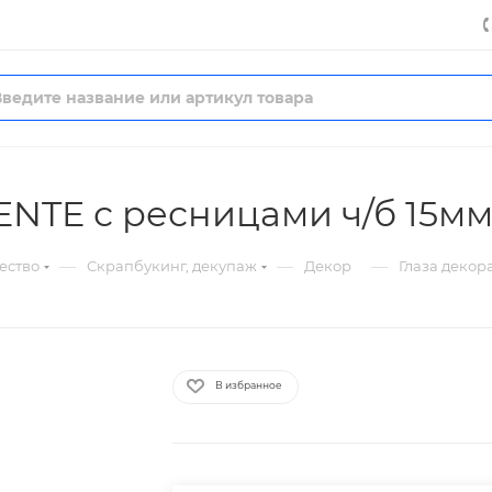
ENTE с ресницами ч/б 15мм
—
—
—
ество
Скрапбукинг, декупаж
Декор
Глаза декор
В избранное