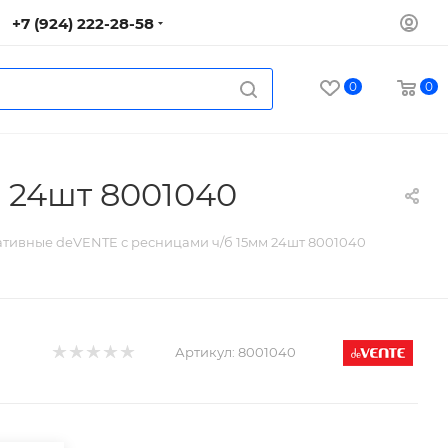
+7 (924) 222-28-58
0
0
 24шт 8001040
ативные deVENTE с ресницами ч/б 15мм 24шт 8001040
Артикул:
8001040