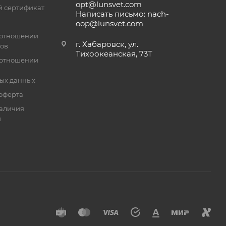
opt@lunsvet.com
 сертификат
Написать письмо: nach-
oop@lunsvet.com
 отношении
г. Хабаровск, ул.
лов
Тихоокеанская, 73Т
 отношении
ых данных
оферта
аличия
й