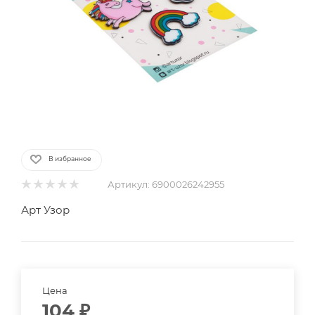
В избранное
Артикул:
6900026242955
Арт Узор
Цена
104
₽