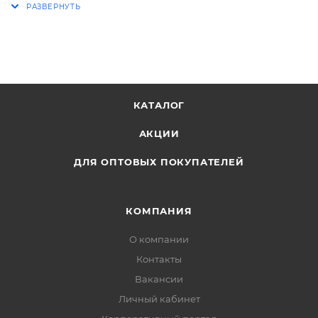
Размер 7 см × 0,2 см × 11 см
Вес брутто 10 г
Особенности
Цвет Разноцветный
Материал Акрил
КАТАЛОГ
АКЦИИ
ДЛЯ ОПТОВЫХ ПОКУПАТЕЛЕЙ
КОМПАНИЯ
О компании
Контакты
Вакансии
Личный кабинет