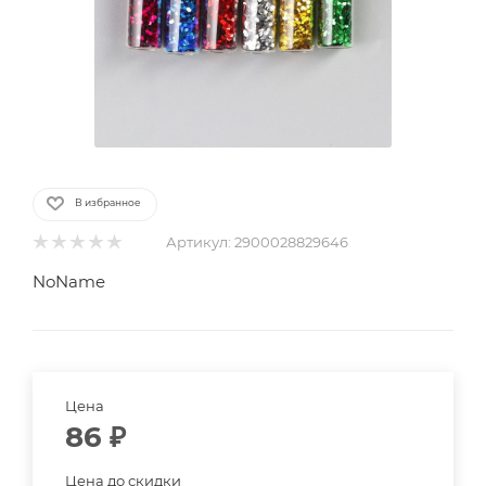
В избранное
Артикул:
2900028829646
NoName
Цена
86
₽
Цена до скидки