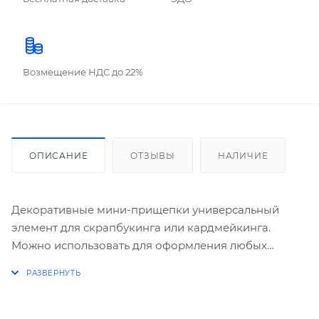
Возмещение НДС до 22%
ОПИСАНИЕ
ОТЗЫВЫ
НАЛИЧИЕ
Декоративные мини-прищепки универсальный
элемент для скрапбукинга или кардмейкинга.
Можно использовать для оформления любых
композиций, интерьеров, подарков. Милые
украшения прищепок из натуральных материалов и
декора будут радовать глаз и поднимут
настроение.