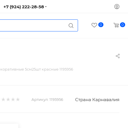
+7 (924) 222-28-58
0
0
коративные 5см25шт красные 1195956
Страна Карнавалия
Артикул:
1195956