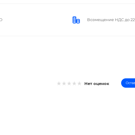
О
Возмещение НДС до 2
Оста
Нет оценок