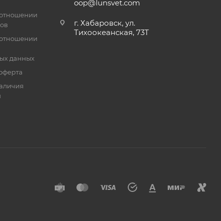
oop@lunsvet.com
 отношении
г. Хабаровск, ул.
лов
Тихоокеанская, 73Т
 отношении
ых данных
оферта
аличия
й