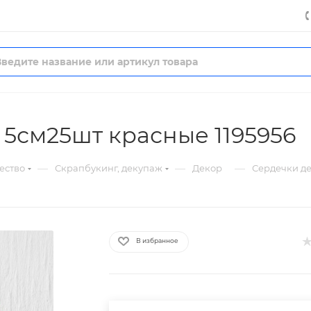
5см25шт красные 1195956
—
—
—
ество
Скрапбукинг, декупаж
Декор
Сердечки де
В избранное