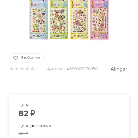
В избранное
Alingar
Артикул:
4680203178858
Цена
82
₽
Цена до скидки
137
₽