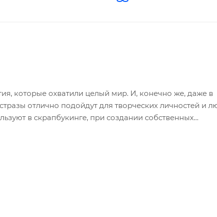
тия, которые охватили целый мир. И, конечно же, даже в
стразы отлично подойдут для творческих личностей и л
льзуют в скрапбукинге, при создании собственных
предметов интерьера и прочего. С их помощью можно «
ло веселей и элегантней. Эти милые наклейки будут до
 никогда не повредит!
дь принцип тот же самый, что и с обычными наклейками.