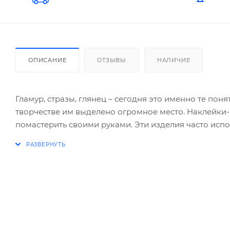
ОПИСАНИЕ
ОТЗЫВЫ
НАЛИЧИЕ
Гламур, стразы, глянец – сегодня это именно те поня
творчестве им выделено огромное место. Наклейки-
помастерить своими руками. Эти изделия часто испо
поздравительных открыток, в украшении подарков, 
телефон, блокнот или же рабочий монитор, чтобы бы
что угодно, а переливающийся в лучах солнца блеск
Трудностей с приклеиванием страз не возникнет, ве