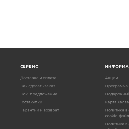
СЕРВИС
ИНФОРМА
Доставка и оплата
Акции
Как сделать заказ
Программа 
Ком. предложение
Подарочный
Госзакупки
Карта Халва
Гарантии и возврат
Политика в
cookie-фай
Политика в