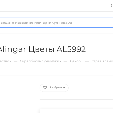
lingar Цветы AL5992
—
—
—
ество
Скрапбукинг, декупаж
Декор
Стразы само
В избранное