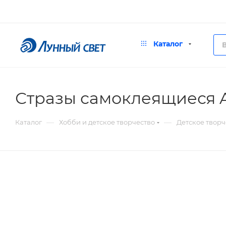
Каталог
Стразы самоклеящиеся A
—
—
Каталог
Хобби и детское творчество
Детское творч