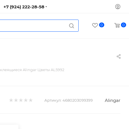
+7 (924) 222-28-58
0
0
клеящиеся Alingar Цветы AL5992
Alingar
Артикул:
4680203099399