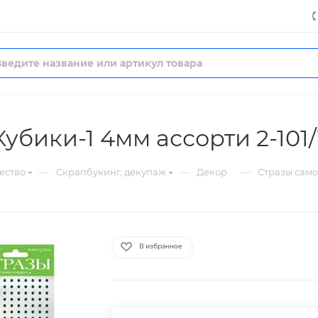
бики-1 4мм ассорти 2-101/
—
—
—
ество
Скрапбукинг, декупаж
Декор
Стразы само
В избранное