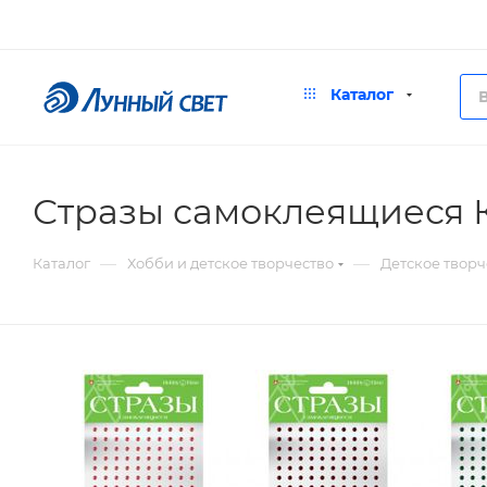
Каталог
Стразы самоклеящиеся Ку
—
—
Каталог
Хобби и детское творчество
Детское творч