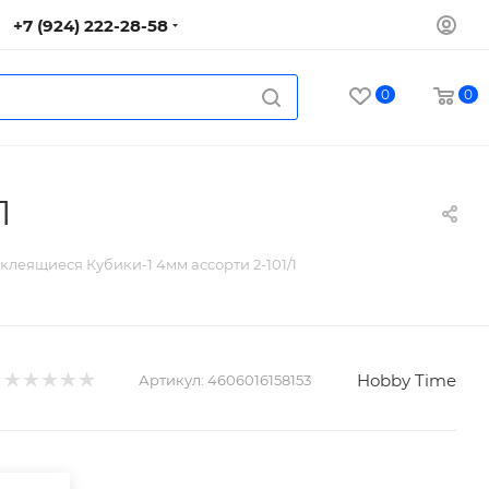
+7 (924) 222-28-58
0
0
1
клеящиеся Кубики-1 4мм ассорти 2-101/1
Hobby Time
Артикул:
4606016158153