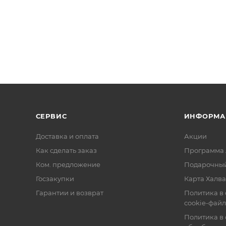
СЕРВИС
ИНФОРМА
Доставка и оплата
Акции
Как сделать заказ
Программа 
Ком. предложение
Подарочный
Госзакупки
Карта Халва
Гарантии и возврат
Политика в
cookie-фай
Политика в