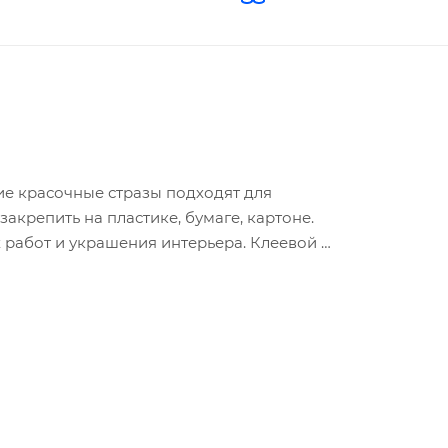
кие красочные стразы подходят для
акрепить на пластике, бумаге, картоне.
 работ и украшения интерьера. Клеевой
обеспечивает надежную фиксацию стразов.