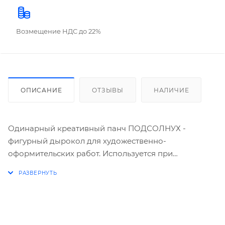
Возмещение НДС до 22%
ОПИСАНИЕ
ОТЗЫВЫ
НАЛИЧИЕ
Одинарный креативный панч ПОДСОЛНУХ -
фигурный дырокол для художественно-
оформительских работ. Используется при
изготовлении поделок из бумаги и картона в
технике скрапбукинг (открыток, салфеток, страниц
фотоальбомов, подарочной упаковки). Выбивает
сквозное фигурное отверстие. Фигурное конфетти
также используется в декоре. Диаметр: 16 мм.