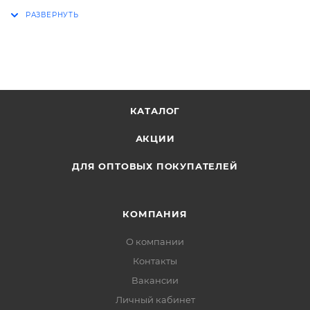
Группа: Клеевые пистолеты
Диаметр стержня: 11 мм
Количество: 6 шт
Цвет: прозрачный
Страна производитель: Китай
КАТАЛОГ
АКЦИИ
ДЛЯ ОПТОВЫХ ПОКУПАТЕЛЕЙ
КОМПАНИЯ
О компании
Контакты
Вакансии
Личный кабинет