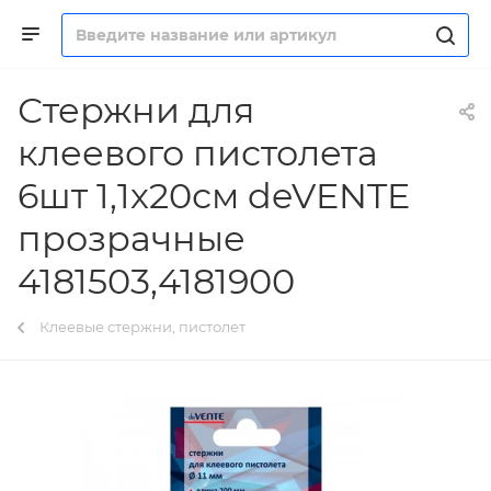
Стержни для
клеевого пистолета
6шт 1,1х20см deVENTE
прозрачные
4181503,4181900
Клеевые стержни, пистолет