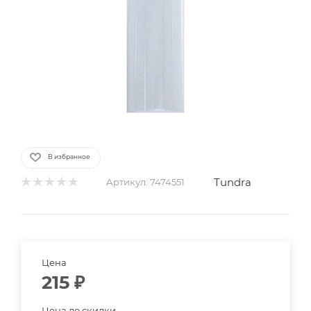
В избранное
Tundra
Артикул:
7474551
Цена
215
₽
Цена до скидки