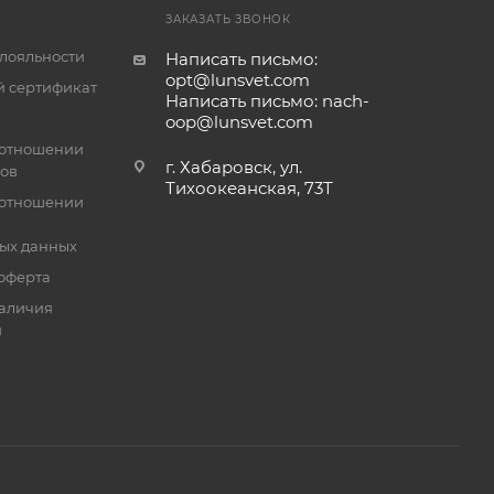
ЗАКАЗАТЬ ЗВОНОК
лояльности
Написать письмо:
opt@lunsvet.com
 сертификат
Написать письмо: nach-
oop@lunsvet.com
 отношении
г. Хабаровск, ул.
лов
Тихоокеанская, 73Т
 отношении
ых данных
оферта
аличия
й