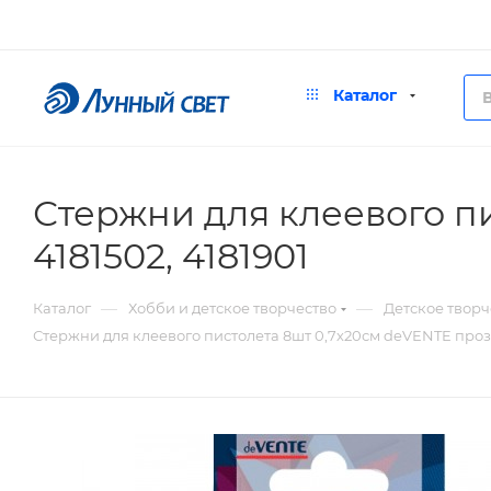
Каталог
Стержни для клеевого п
4181502, 4181901
—
—
Каталог
Хобби и детское творчество
Детское творч
Стержни для клеевого пистолета 8шт 0,7х20см deVENTE прозр