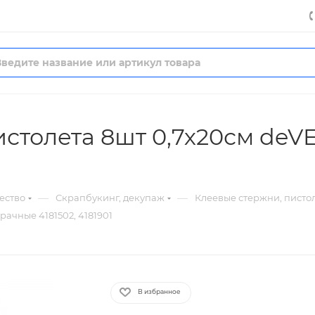
истолета 8шт 0,7х20см de
—
—
ество
Скрапбукинг, декупаж
Клеевые стержни, писто
ачные 4181502, 4181901
В избранное