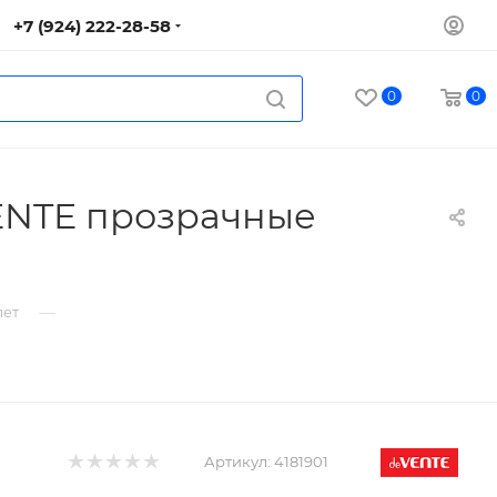
+7 (924) 222-28-58
0
0
VENTE прозрачные
—
лет
Артикул:
4181901