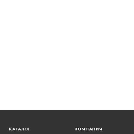
Диаметр клеевого стержня 7 мм
Количество клеевых стержней 8
Цвет клеевого стержня прозрачный
КАТАЛОГ
КОМПАНИЯ