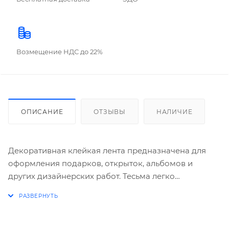
Возмещение НДС до 22%
ОПИСАНИЕ
ОТЗЫВЫ
НАЛИЧИЕ
Декоративная клейкая лента предназначена для
оформления подарков, открыток, альбомов и
других дизайнерских работ. Тесьма легко
приклеивается на любую ровную поверхность.
Используйте её, чтобы разнообразить любимые
тетради, папки, пеналы, рамки картин и
фотографии, а также для заклеивания и