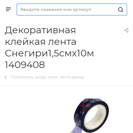
Декоративная
клейкая лента
Снегири1,5смх10м
1409408
Проволока, шнур, нити, лента декор