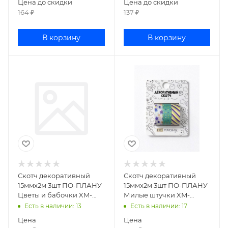
Цена до скидки
Цена до скидки
164
₽
137
₽
В корзину
В корзину
Скотч декоративный
Скотч декоративный
15ммх2м 3шт ПО-ПЛАНУ
15ммх2м 3шт ПО-ПЛАНУ
Цветы и бабочки XM-
Милые штучки XM-
JD0342
JD0317G
Есть в наличии
: 13
Есть в наличии
: 17
Цена
Цена