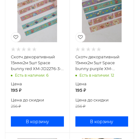
Скотч декоративный
Скотч декоративный
15ммх2м 5шт Space
15ммх2м 5шт Space
bunny red XM-JD2276-3-
bunny purple XM-
03
JD2276-3-02
Есть в наличии
: 6
Есть в наличии
: 12
Цена
Цена
195
₽
195
₽
Цена до скидки
Цена до скидки
256
₽
256
₽
В корзину
В корзину