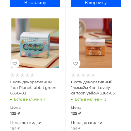
В корзину
В корзину
Скотч декоративный
Скотч декоративный
4шт Planet rabbit green
14ммх2м 4шт Lovely
636G-03
cartoon yellow 636c-03
Есть в наличии
: 1
Есть в наличии
: 3
Цена
Цена
125
₽
125
₽
Цена до скидки
Цена до скидки
164
₽
164
₽