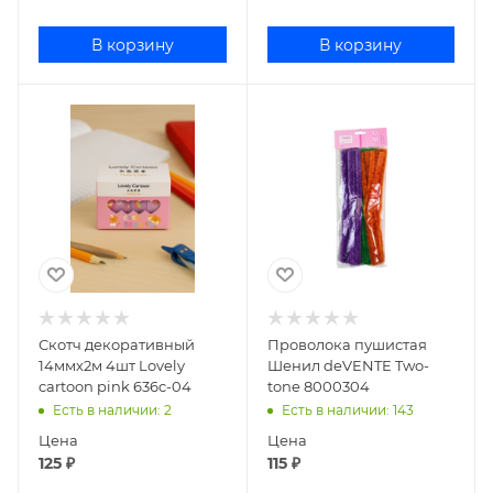
В корзину
В корзину
Скотч декоративный
Проволока пушистая
14ммх2м 4шт Lovely
Шенил deVENTE Two-
cartoon pink 636c-04
tone 8000304
Есть в наличии
: 2
Есть в наличии
: 143
Цена
Цена
125
₽
115
₽