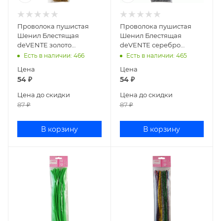
Проволока пушистая
Проволока пушистая
Шенил Блестящая
Шенил Блестящая
deVENTE золото
deVENTE серебро
8000096
8000097
Есть в наличии
: 466
Есть в наличии
: 465
Цена
Цена
54
₽
54
₽
Цена до скидки
Цена до скидки
87
₽
87
₽
В корзину
В корзину