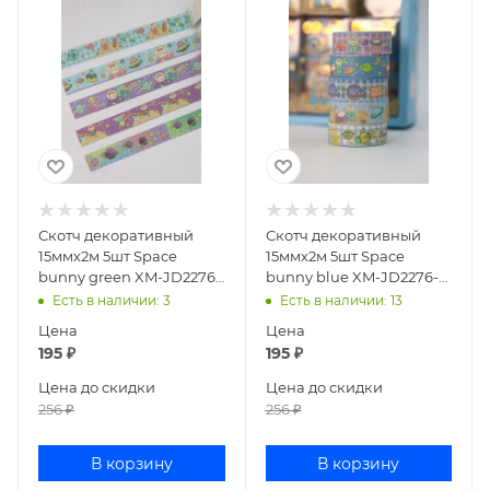
Скотч декоративный
Скотч декоративный
15ммх2м 5шт Space
15ммх2м 5шт Space
bunny green XM-JD2276-
bunny blue XM-JD2276-3-
3-01
04
Есть в наличии
: 3
Есть в наличии
: 13
Цена
Цена
195
₽
195
₽
Цена до скидки
Цена до скидки
256
₽
256
₽
В корзину
В корзину