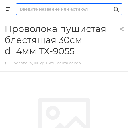
Проволока пушистая
блестящая 30см
d=4мм ТХ-9055
Проволока, шнур, нити, лента декор