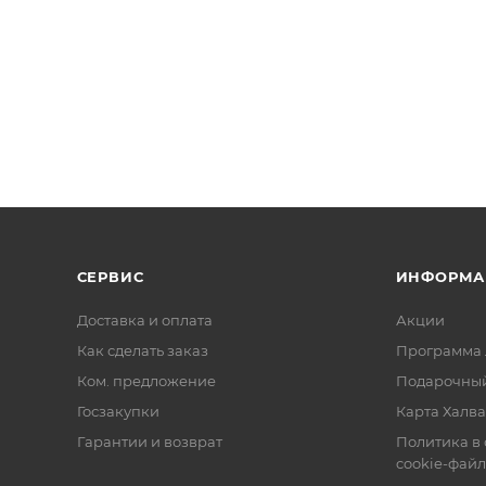
СЕРВИС
ИНФОРМА
Доставка и оплата
Акции
Как сделать заказ
Программа 
Ком. предложение
Подарочный
Госзакупки
Карта Халва
Гарантии и возврат
Политика в
cookie-фай