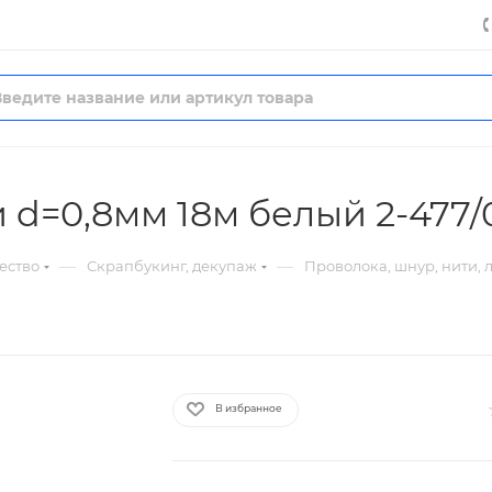
d=0,8мм 18м белый 2-477/
—
—
ество
Скрапбукинг, декупаж
Проволока, шнур, нити, 
В избранное