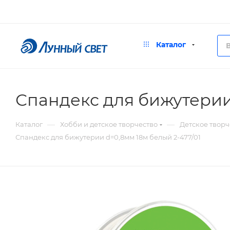
Каталог
Спандекс для бижутерии 
—
—
Каталог
Хобби и детское творчество
Детское творч
Спандекс для бижутерии d=0,8мм 18м белый 2-477/01