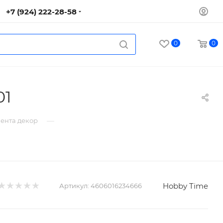
+7 (924) 222-28-58
0
0
01
—
лента декор
Hobby Time
Артикул:
4606016234666