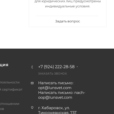
для юридических лиц предусмотрены
индивидуальные условия.
Задать вопрос
ЦИЯ
+7 (924) 222-28-58
ЗАКАЗАТЬ ЗВОНОК
лояльности
Написать письмо:
opt@lunsvet.com
 сертификат
Написать письмо: nach-
oop@lunsvet.com
 отношении
г. Хабаровск, ул.
лов
Тихоокеанская, 73Т