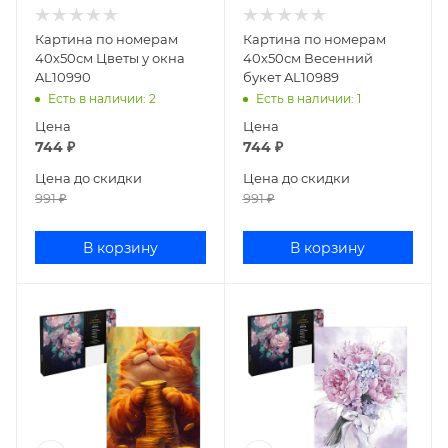
Картина по номерам
Картина по номерам
40х50см Цветы у окна
40х50см Весенний
AL10990
букет AL10989
Есть в наличии
: 2
Есть в наличии
: 1
Цена
Цена
744
₽
744
₽
Цена до скидки
Цена до скидки
991
₽
991
₽
В корзину
В корзину