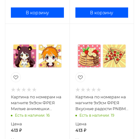
В корзину
В корзину
Картина по номерам на
Картина по номерам на
магните 9х9см ФРЕЯ
магните 9х9см ФРЕЯ
Милые анимешки
Вкусные радости PNBM-
PNBM-016
013
Есть в наличии
: 16
Есть в наличии
: 19
Цена
Цена
413
₽
413
₽