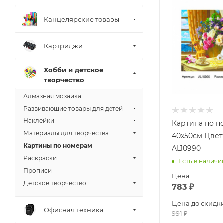
Канцелярские товары
Картриджи
Хобби и детское
творчество
Алмазная мозаика
Развивающие товары для детей
Наклейки
Картина по 
Материалы для творчества
40х50см Цвет
Картины по номерам
AL10990
Раскраски
Есть в наличи
Прописи
Цена
Детское творчество
783
₽
Цена до скидк
Офисная техника
991
₽