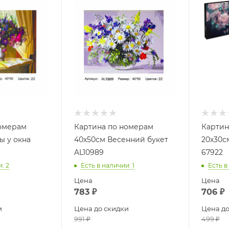
номерам
Картина по номерам
Картин
ы у окна
40х50см Весенний букет
20х30с
AL10989
67922
и
: 2
Есть в наличии
: 1
Есть в
Цена
Цена
783
₽
706
₽
и
Цена до скидки
Цена до
991
₽
499
₽