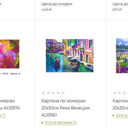
и
Цена до скидки
Цена до
499
₽
817
₽
номерам
Картина по номерам
Картин
ы AL10974
20х30см Река Венеции
20х30с
AL10961
и
: 7
Есть в
Есть в наличии
: 5