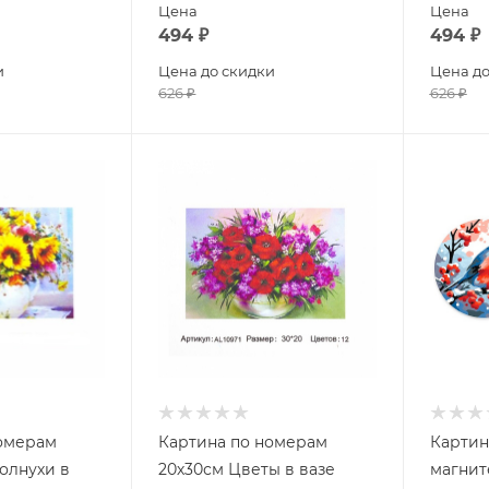
Цена
Цена
494
₽
494
₽
и
Цена до скидки
Цена до
626
₽
626
₽
номерам
Картина по номерам
Картин
олнухи в
20х30см Цветы в вазе
магнит