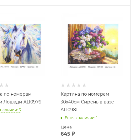
а по номерам
Картина по номерам
м Лошади AL10976
30х40см Сирень в вазе
AL10981
 наличии
: 3
Есть в наличии
: 1
Цена
645
₽