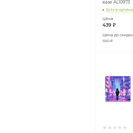
вазе AL10973
Есть в наличи
Цена
439
₽
Цена до скидк
580
₽