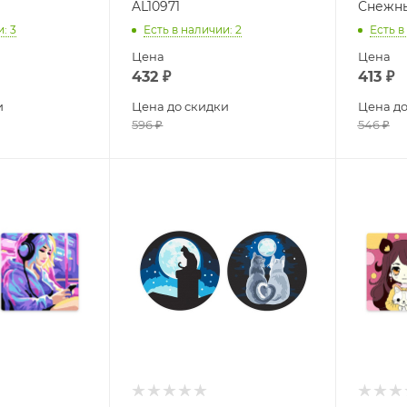
AL10971
Снежны
и
: 3
Есть в наличии
: 2
Есть в
Цена
Цена
432
₽
413
₽
и
Цена до скидки
Цена до
596
₽
546
₽