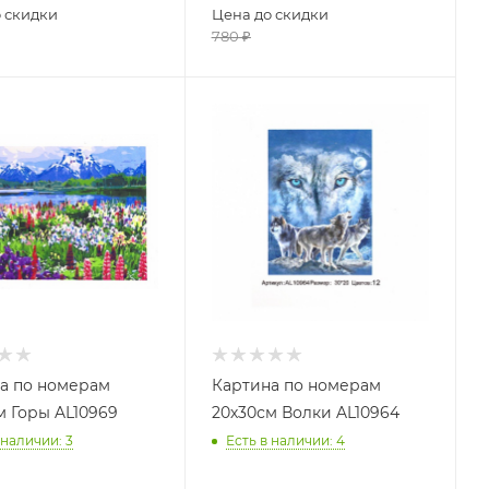
 скидки
Цена до скидки
780
₽
а по номерам
Картина по номерам
м Горы AL10969
20х30см Волки AL10964
 наличии
: 3
Есть в наличии
: 4