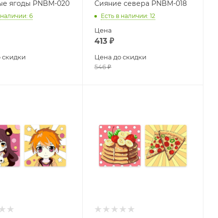
е ягоды PNBM-020
Сияние севера PNBM-018
 наличии
: 6
Есть в наличии
: 12
Цена
413
₽
 скидки
Цена до скидки
546
₽