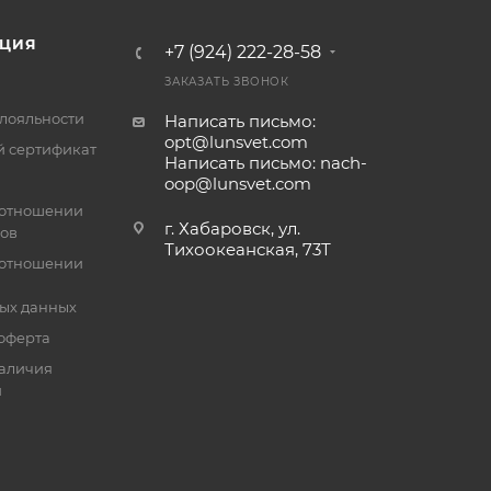
ЦИЯ
+7 (924) 222-28-58
ЗАКАЗАТЬ ЗВОНОК
лояльности
Написать письмо:
opt@lunsvet.com
 сертификат
Написать письмо: nach-
oop@lunsvet.com
 отношении
г. Хабаровск, ул.
лов
Тихоокеанская, 73Т
 отношении
ых данных
оферта
аличия
й