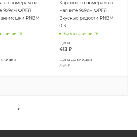
а по номерам на
Картина по номерам на
е 9х9см ФРЕЯ
магните 9х9см ФРЕЯ
 анимешки PNBM-
Вкусные радости PNBM-
013
 наличии
: 16
Есть в наличии
: 19
Цена
413
₽
 скидки
Цена до скидки
546
₽
4