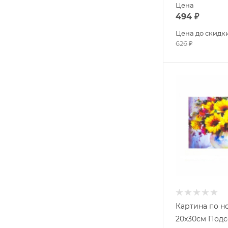
Цена
494
₽
Цена до скидк
626
₽
Картина по 
20х30см Подс