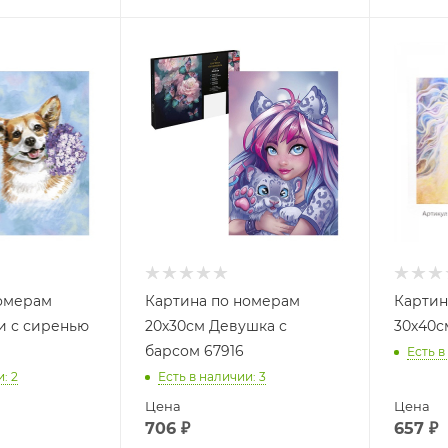
номерам
Картина по номерам
Картин
и с сиренью
20х30см Девушка с
30х40с
барсом 67916
Есть в
и
: 2
Есть в наличии
: 3
Цена
Цена
706
₽
657
₽