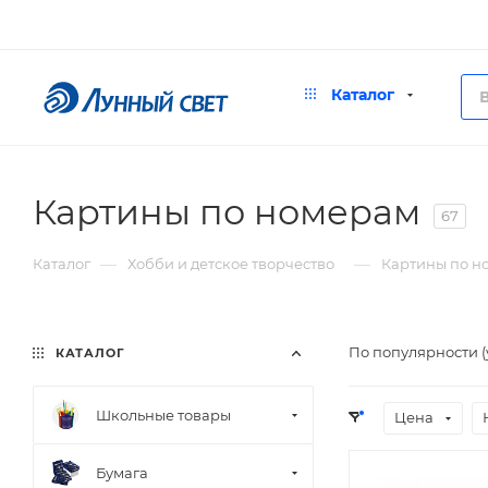
Каталог
Картины по номерам
67
—
—
Каталог
Хобби и детское творчество
Картины по н
По популярности 
КАТАЛОГ
Школьные товары
Цена
Бумага