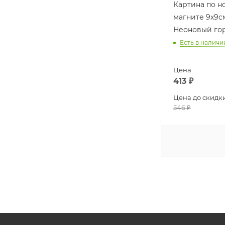
Картина по н
магните 9х9
Неоновый го
Есть в наличи
Цена
413
₽
Цена до скидк
546
₽