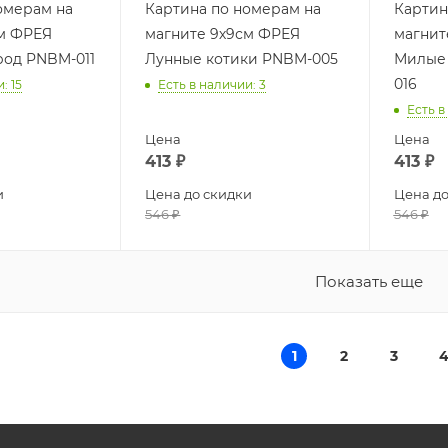
омерам на
Картина по номерам на
Картин
см ФРЕЯ
магните 9х9см ФРЕЯ
магнит
род PNBM-011
Лунные котики PNBM-005
Милые
016
и
: 15
Есть в наличии
: 3
Есть в
Цена
Цена
413
₽
413
₽
и
Цена до скидки
Цена до
546
₽
546
₽
Показать еще
1
2
3