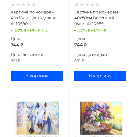
Картина по номерам
Картина по номерам
40х50см Цветы у окна
40х50см Весенний
AL10990
букет AL10989
Есть в наличии
: 2
Есть в наличии
: 1
Цена
Цена
744
₽
744
₽
Цена до скидки
Цена до скидки
991
₽
991
₽
В корзину
В корзину