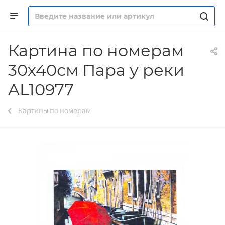
Картина по номерам
30х40см Пара у реки
AL10977
Картины по номерам