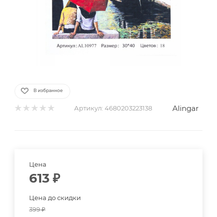
В избранное
Alingar
Артикул:
4680203223138
Цена
613
₽
Цена до скидки
399
₽