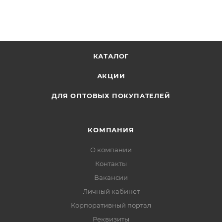
написании буквы по точкам. Чтобы ребенок не
уставал, занимайтесь с ним не более 25 минут.
КАТАЛОГ
АКЦИИ
ДЛЯ ОПТОВЫХ ПОКУПАТЕЛЕЙ
КОМПАНИЯ
О компании
Контакты
Вакансии
Личный кабинет
Корпоративный портал
Реквизиты