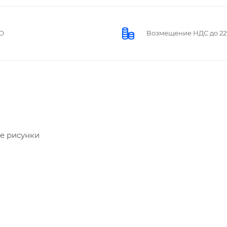
О
Возмещение НДС до 2
е рисунки