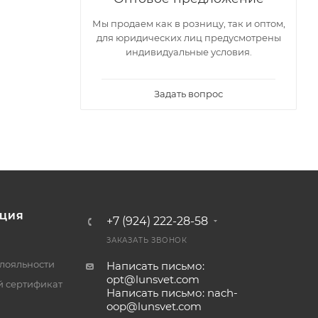
Мы продаем как в розницу, так и оптом,
для юридических лиц предусмотрены
индивидуальные условия.
Задать вопрос
ЦИЯ
+7 (924) 222-28-58
ЗАКАЗАТЬ ЗВОНОК
лояльности
Написать письмо:
opt@lunsvet.com
 сертификат
Написать письмо: nach-
oop@lunsvet.com