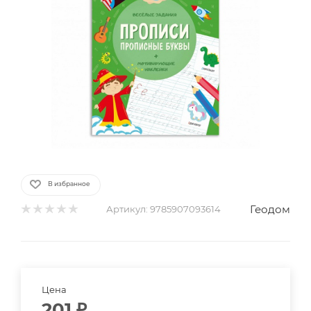
В избранное
Геодом
Артикул:
9785907093614
Цена
201
₽