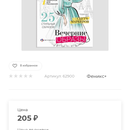
В избранное
Феникс+
Артикул:
62900
Цена
205
₽
Цена до скидки