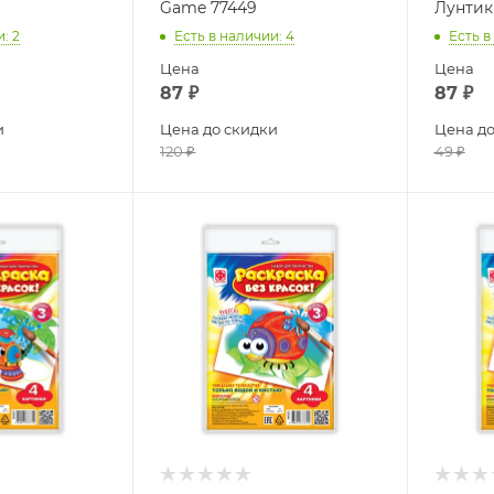
Game 77449
Лунтик
и
: 2
Есть в наличии
: 4
Есть в
Цена
Цена
87
₽
87
₽
и
Цена до скидки
Цена до
120
₽
49
₽