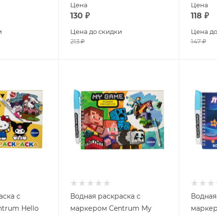
Цена
Цена
130
₽
118
₽
и
Цена до скидки
Цена до
213
₽
147
₽
аска с
Водная раскраска с
Водная
trum Hello
маркером Centrum My
маркер