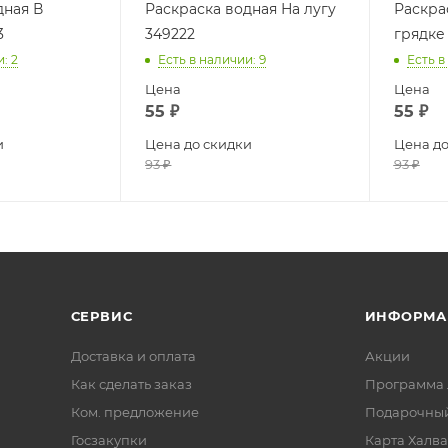
дная В
Раскраска водная На лугу
Раскра
3
349222
грядке
и
: 2
Есть в наличии
: 9
Есть в
Цена
Цена
55
₽
55
₽
и
Цена до скидки
Цена до
93
₽
93
₽
СЕРВИС
ИНФОРМА
Доставка и оплата
Акции
Как сделать заказ
Программа 
Ком. предложение
Подарочный
Госзакупки
Карта Халва