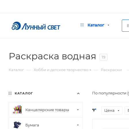
Каталог
Раскраска водная
19
—
—
Каталог
Хобби и детское творчество
Раскраски
По популярности 
КАТАЛОГ
Канцелярские товары
Цена
Бумага