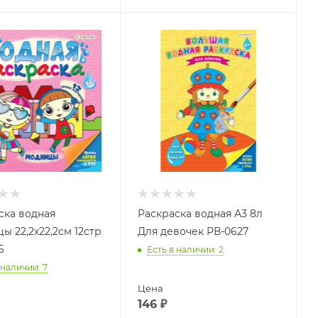
ска водная
Раскраска водная А3 8л
ы 22,2х22,2см 12стр
Для девочек РВ-0627
6
Есть в наличии
: 2
 наличии
: 7
Цена
146
₽