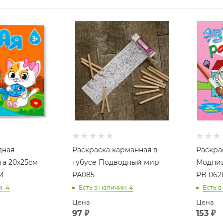
дная
Раскраска карманная в
Раскра
та 20х25см
тубусе Подводный мир
Модниц
М
РА085
РВ-062
и
: 4
Есть в наличии
: 4
Есть в
Цена
Цена
97
₽
153
₽