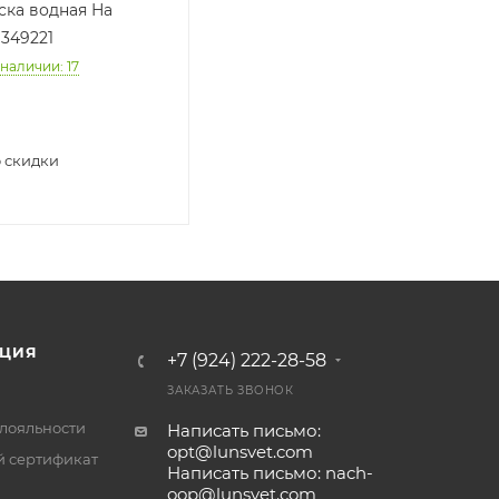
ска водная На
 349221
 наличии
: 17
 скидки
ЦИЯ
+7 (924) 222-28-58
ЗАКАЗАТЬ ЗВОНОК
лояльности
Написать письмо:
opt@lunsvet.com
 сертификат
Написать письмо: nach-
oop@lunsvet.com