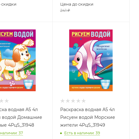
 скидки
Цена до скидки
241
₽
ска водная А5 4л
Раскраска водная А5 4л
 водой Домашние
Рисуем водой Морские
ые 4Рц5_31948
жители 4Рц5_31949
 наличии
: 37
Есть в наличии
: 39