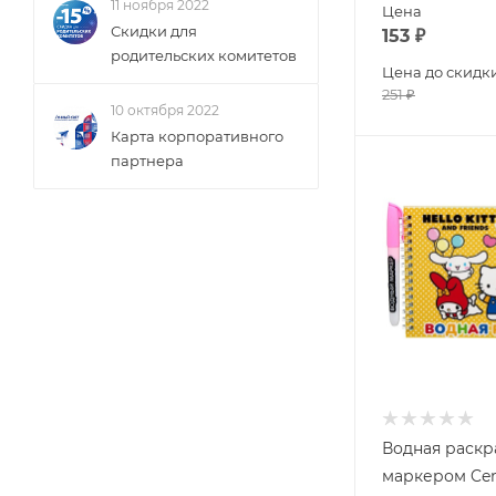
11 ноября 2022
Цена
Скидки для
153
₽
родительских комитетов
Цена до скидк
251
₽
10 октября 2022
Карта корпоративного
партнера
Водная раскр
маркером Cen