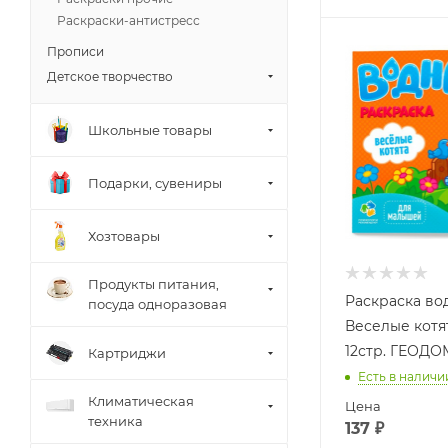
Раскраски-антистресс
Прописи
Детское творчество
Школьные товары
Подарки, сувениры
Хозтовары
Продукты питания,
Раскраска во
посуда одноразовая
Веселые котя
12стр. ГЕОДО
Картриджи
Есть в наличи
Климатическая
Цена
техника
137
₽