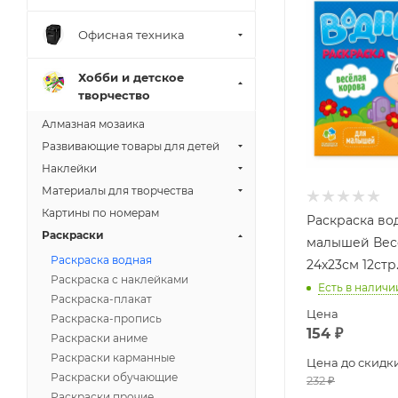
Офисная техника
Хобби и детское
творчество
Алмазная мозаика
Развивающие товары для детей
Наклейки
Материалы для творчества
Картины по номерам
Раскраска во
Раскраски
малышей Вес
Раскраска водная
24х23см 12ст
Раскраска с наклейками
Есть в наличи
Раскраска-плакат
Цена
Раскраска-пропись
154
₽
Раскраски аниме
Раскраски карманные
Цена до скидк
Раскраски обучающие
232
₽
Раскраски прочие