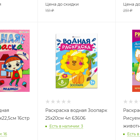
и
Цена до скидки
Цена до
151
₽
251
₽
дная
Раскраска водная Зоопарк
Раскра
22,5см 16стр
25х20см 4л 63606
Рисуем
животн
Есть в наличии
: 3
и
: 16
Есть в