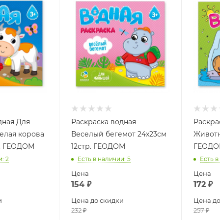
дная Для
Раскраска водная
Раскра
елая корова
Веселый бегемот 24х23см
Животн
р. ГЕОДОМ
12стр. ГЕОДОМ
ГЕОДО
и
: 2
Есть в наличии
: 5
Есть в
Цена
Цена
154
₽
172
₽
и
Цена до скидки
Цена до
232
₽
257
₽