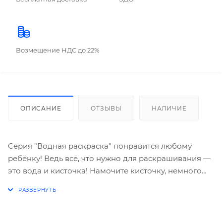
Возмещение НДС до 22%
ОПИСАНИЕ
ОТЗЫВЫ
НАЛИЧИЕ
Серия "Водная раскраска" понравится любому
ребёнку! Ведь всё, что нужно для раскрашивания —
это вода и кисточка! Намочите кисточку, немного
отожмите от избытка воды, проведите по рисунку и
картинки станут цветными! Раскраска состоит из 12
листов. Обложка: целлюлозный картон с глянцевой
ламинацией. Внутренний блок: офсет. Крепление: