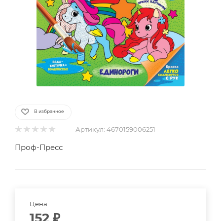
В избранное
Артикул:
4670159006251
Проф-Пресс
Цена
152
₽